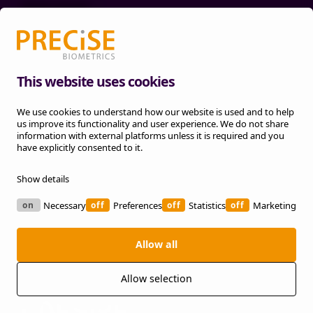
Multi-tenant
Offentlig sektor
Företag
This website uses cookies
För kunder
We use cookies to understand how our website is used and to help
us improve its functionality and user experience. We do not share
Support
information with external platforms unless it is required and you
have explicitly consented to it.
Migrering
Show details
Webshop
Necessary
Preferences
Statistics
Marketing
Allow all
Allow selection