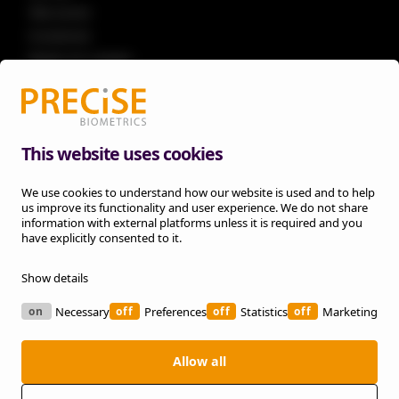
Våra kontor
Investerare
Media och nyheter
Kunskap
Karriär
Legalt
This website uses cookies
Integritetspolicy
We use cookies to understand how our website is used and to help
Juridisk information
us improve its functionality and user experience. We do not share
Cookie information
information with external platforms unless it is required and you
have explicitly consented to it.
Trust center
Terms hårdvara
Show details
Necessary
Preferences
Statistics
Marketing
X (Twitter)
LinkedIn
Allow all