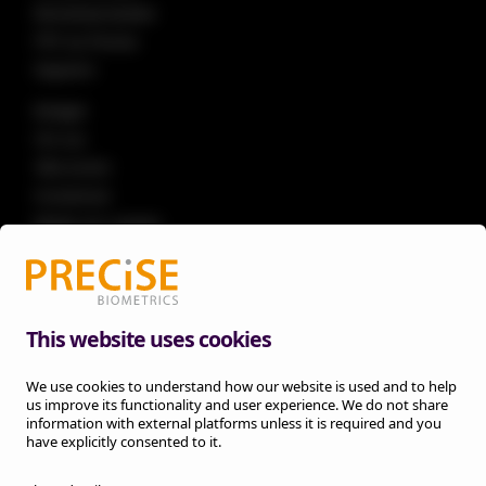
Biometri­produkter
FPC by Precise
Segment
Bolaget
Om oss
Våra kontor
Investerare
Media och nyheter
Kunskap
Karriär
Legalt
This website uses cookies
Integritetspolicy
We use cookies to understand how our website is used and to help
Juridisk information
us improve its functionality and user experience. We do not share
Cookie information
information with external platforms unless it is required and you
have explicitly consented to it.
Trust center
Terms hårdvara