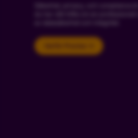
Säkerhet, privacy, och compliance är 
du har vårt löfte om en professionell
av datasäkerhet och integritet.
Varför Precise