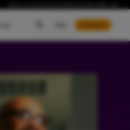
Media och nyheter
Investerare
Bolagsstyrning
Kontakt
Login
 oss
EN
SV
Boka demo
risk mjukvarusvit och tjänster för finger- och
genkänning
triprodukter
risk mjukvara och tjänster för identifiering och
isering