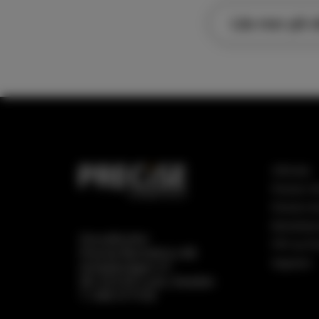
Läs mer på v
Utforska
Precise Vis
Precise A
Biometri­p
Huvudkontor
FPC by Pr
Precise Biometri­cs AB
Segment
Scheelevägen 27
SE-223 63 Lund, Sweden
T. 046 31 11 00