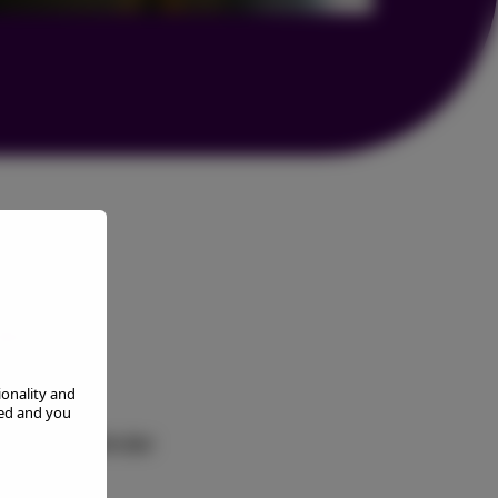
acy
ionality and
 och alla
red and you
ar. Vi använder
ta