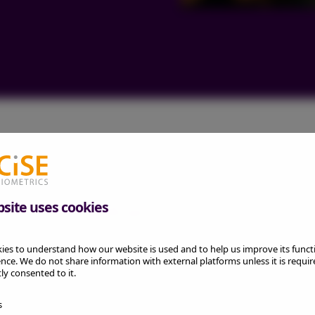
t, compliance och priv
bsite uses cookies
ies to understand how our website is used and to help us improve its funct
tet är att skydda våra kunders data och integritet,
nce. We do not share information with external platforms unless it is requi
tly consented to it.
behandlas i enlighet med gällande dataskyddslag
iken och de senaste processerna, och vi har strik
s