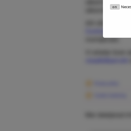
säkerhetsåtgärder
Nece
säkerställa att di
Allt vårt arbete
Controls Matrix
molntjänster.
Vi arbetar även 
visselblåsarrutin
Privacy policy
Cookie-hantering
Mer detaljerad in