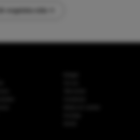
år engelska sida
Bolaget
it
Om oss
ccess
Våra kontor
rodukter
Investerare
ecise
Media och nyheter
Kunskap
Karriär