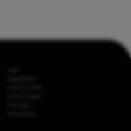
Legalt
Integritetspolicy
Juridisk information
Cookie information
Trust center
Terms hårdvara