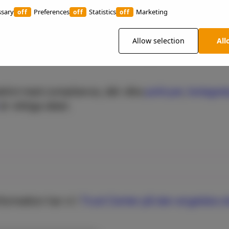
 på organisatorisk, arkitektonisk och operativ niv
ssary
Preferences
Statistics
Marketing
n data och dina applikationer förblir säkra.
 följer de processer och praxis som rekommendera
Allow selection
All
 (CCM)
, vilket är ett ramverk för cybersäkerhetskon
aktivt med compliance, där våra
policyer
,
bolagss
är viktiga delar.
formation har vi i
Trust Center på den engelska s