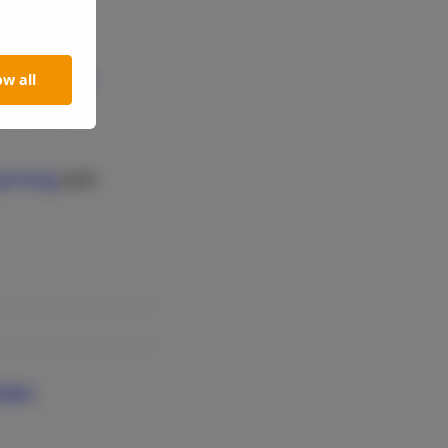
å för att
s av
Cloud
ow all
troll för
tyrning
och
idan
.