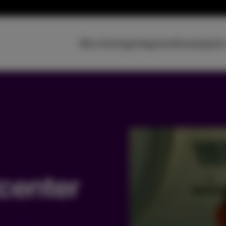
Våra lösningar
Segment
Kunskap
Om
etta lösningar för säker autentisering och
Biomet
fiering av personer
handi
se Access
Biome
trisk åtkomst för kommersiella byggnader
Biomet
autent
e Visit
tcenter
ssystem