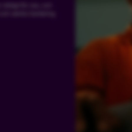
viktigt för oss, och
 och seriös hantering