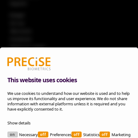
Segment
Bolaget
Om oss
Våra kontor
Investerare
Media och nyheter
Kunskap
Karriär
Legalt
This website uses cookies
Integritetspolicy
We use cookies to understand how our website is used and to help
Juridisk information
us improve its functionality and user experience. We do not share
Cookie information
information with external platforms unless it is required and you
have explicitly consented to it.
Trust center
Terms hårdvara
Show details
Necessary
Preferences
Statistics
Marketing