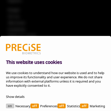
Segment
Bolaget
Om oss
Våra kontor
Investerare
Media och nyheter
Kunskap
Karriär
Legalt
This website uses cookies
Integritetspolicy
We use cookies to understand how our website is used and to help
Juridisk information
us improve its functionality and user experience. We do not share
Cookie information
information with external platforms unless it is required and you
have explicitly consented to it.
Trust center
Terms hårdvara
Show details
Necessary
Preferences
Statistics
Marketing