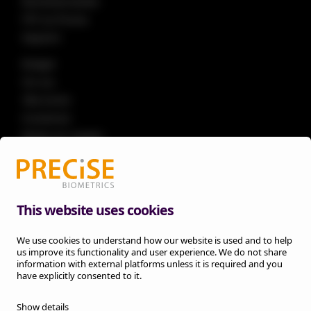
Biometri­produkter
FPC by Precise
Segment
Bolaget
Om oss
Våra kontor
Investerare
Media och nyheter
Kunskap
Karriär
Legalt
This website uses cookies
Integritetspolicy
We use cookies to understand how our website is used and to help
Juridisk information
us improve its functionality and user experience. We do not share
Cookie information
information with external platforms unless it is required and you
have explicitly consented to it.
Trust center
Terms hårdvara
Show details