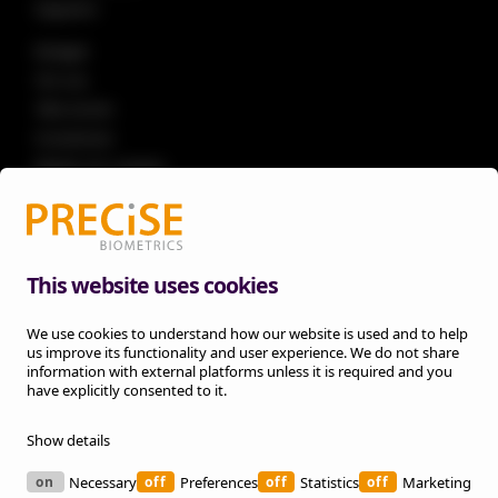
Segment
Bolaget
Om oss
Våra kontor
Investerare
Media och nyheter
Kunskap
Karriär
Legalt
This website uses cookies
Integritetspolicy
We use cookies to understand how our website is used and to help
Juridisk information
us improve its functionality and user experience. We do not share
Cookie information
information with external platforms unless it is required and you
have explicitly consented to it.
Trust center
Terms hårdvara
Show details
Necessary
Preferences
Statistics
Marketing